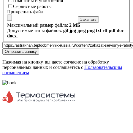
Пластины и уплотнения
Пластины и уплотнения
Сервисные работы
Сервисные работы
Прикрепить файл
Закачать
Максимальный размер файла:
2 МБ
.
Допустимые типы файлов:
gif jpg jpeg png txt rtf pdf doc
docx
.
Url страницы
Website
Отправить заявку
URL
Нажимая на кнопку, вы даете согласие на обработку
персональных данных и соглашаетесь с
Пользовательским
соглашением