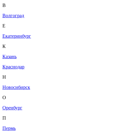
В
Волгоград
Е
Екатеринбург
К
Казань
Краснодар
Н
Новосибирск
О
Оренбург
П
Пермь